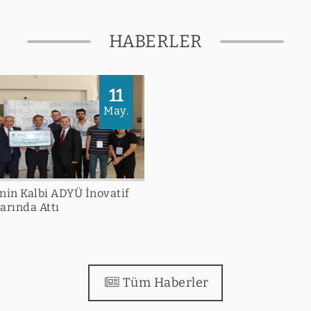
HABERLER
11
May.
inin Kalbi ADYÜ İnovatif
arında Attı
Tüm Haberler